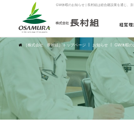
GW休暇のお知らせ | 長村組は総合建設業を通じ、
経営理
［株式会社 長村組］トップページ
お知らせ
GW休暇の