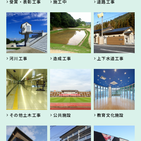
受賞・表彰工事
施工中
道路工事
河川工事
造成工事
上下水道工事
その他土木工事
公共施設
教育文化施設