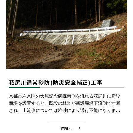
花尻川通常砂防(防災安全補正)工事
京都市左京区の大原記念病院南側を流れる花尻川に新設
堰堤を設置すると、既設の林道が新設堰堤下流側で寸断
され、上流側については堆砂により通行不能になりま…
詳細へ