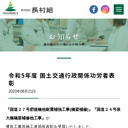
News
長村組からの様々なお知らせ
令和5年度 国土交通行政関係功労者表
彰
2023年08月21日
『国道２７号肥後橋他耐震補強工事(橋梁補修)』『国道２４号泉
大橋橋梁補修他工事』
が
優良工事等施工者局長表彰を受賞いたしました。