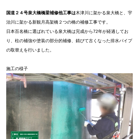
国道２４号泉大橋橋梁補修他工事は
木津川に架かる泉大橋と、宇
治川に架かる新観月高架橋２つの橋の補修工事です。
日本百名橋に選ばれている泉大橋は完成から72年が経過してお
り、柱の補強や塗装の部分的補修、錆びて古くなった排水パイプ
の取替えを行いました。
施工の様子