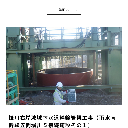
詳細へ
桂川右岸流域下水道幹線管渠工事（雨水南
幹線五間堀川５接続施設その１）