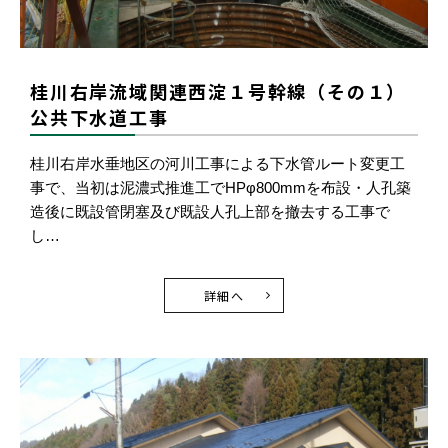
桂川右岸流域関連西淀１号幹線（その１）
公共下水道工事
桂川右岸水垂地区の河川工事による下水管ルート変更工
事で、当初は泥濃式推進工でHPφ800mmを布設・人孔築
造後に既設管閉塞及び既設人孔上部を撤去する工事で
し…
詳細へ