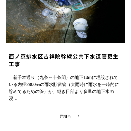
西ノ京排水区吉祥院幹線公共下水道管更生
工事
新千本通り（九条～十条間）の地下13mに埋設されて
いる内径2800㎜の雨水貯留管（大雨時に雨水を一時的に
貯めてるための管）が、継ぎ目部より多量の地下水の
浸…
詳細へ