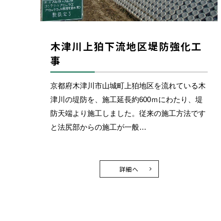
木津川上狛下流地区堤防強化工
事
京都府木津川市山城町上狛地区を流れている木
津川の堤防を、施工延長約600ｍにわたり、堤
防天端より施工しました。従来の施工方法です
と法尻部からの施工が一般…
詳細へ