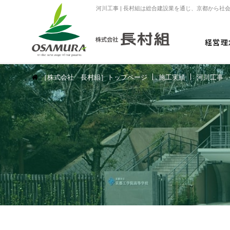
河川工事 | 長村組は総合建設業を通じ、京都から社
経営理
［株式会社 長村組］トップページ
施工実績
河川工事