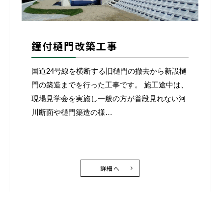
鐘付樋門改築工事
国道24号線を横断する旧樋門の撤去から新設樋
門の築造までを行った工事です。 施工途中は、
現場見学会を実施し一般の方が普段見れない河
川断面や樋門築造の様…
詳細へ