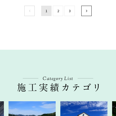
1
2
3
Category List