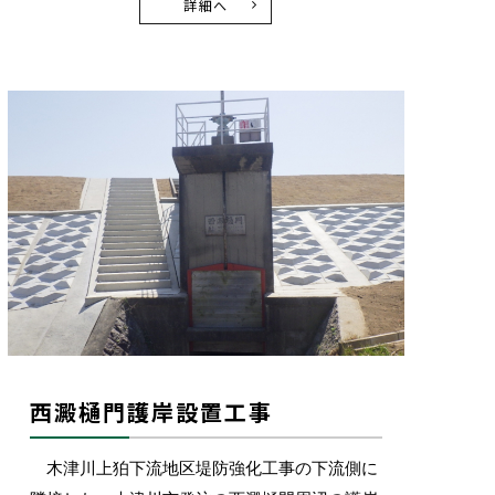
詳細へ
西澱樋門護岸設置工事
木津川上狛下流地区堤防強化工事の下流側に