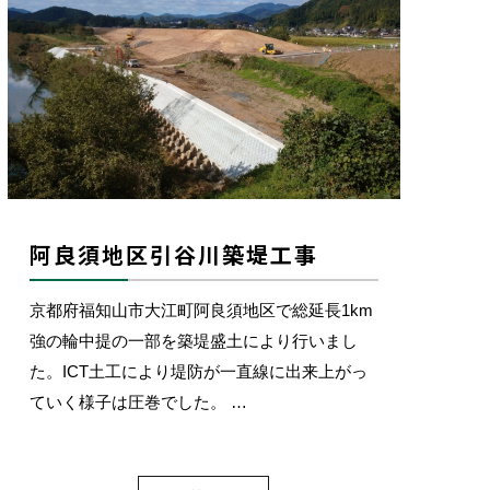
阿良須地区引谷川築堤工事
京都府福知山市大江町阿良須地区で総延長1km
強の輪中提の一部を築堤盛土により行いまし
た。ICT土工により堤防が一直線に出来上がっ
ていく様子は圧巻でした。 …