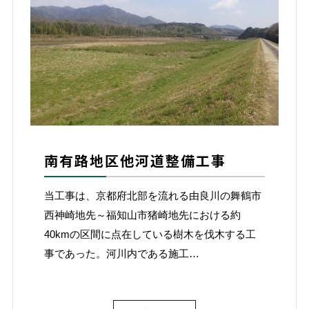
南有路地区他河道整備工事
当工事は、京都府北部を流れる由良川の舞鶴市
西神崎地先～福知山市猪崎地先における約
40kmの区間に点在している樹木を伐木する工
事であった。河川内である施工…