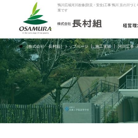
鴨川広域河川改修(防災・安全)工事 鴨川 京の川づ
業です
経営理
［株式会社 長村組］トップページ
施工実績
河川工事