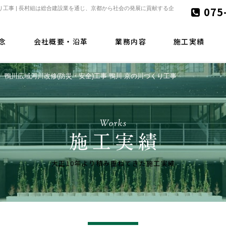
075
くり工事 | 長村組は総合建設業を通じ、京都から社会の発展に貢献する企
念
会社概要・沿革
業務内容
施工実績
鴨川広域河川改修(防災・安全)工事 鴨川 京の川づくり工事
Works
大正10年より積み重ねてきた施工実績