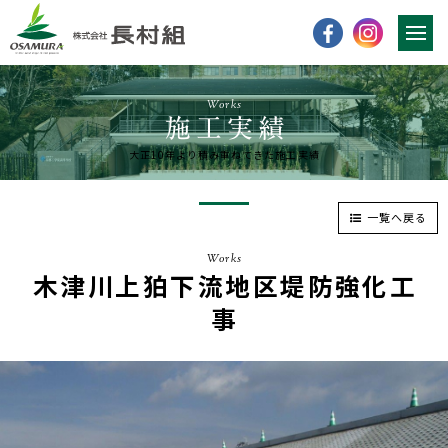
Works
大正10年より積み重ねてきた施工実績
一覧へ戻る
Works
木津川上狛下流地区堤防強化工
事