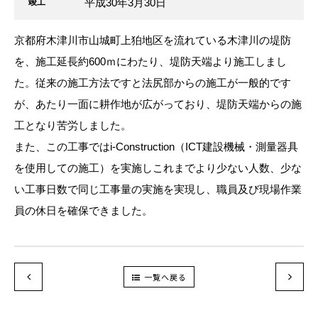
平成30年3月30日
竣工
京都府木津川市山城町上狛地区を流れている木津川の堤防
を、施工延長約600ｍにわたり、堤防天端より施工しまし
た。従来の施工方法ですと法尻部からの施工が一般的です
が、あたり一面に耕作地が広がっており、堤防天端からの施
工となり苦労しました。
また、この工事ではi-Construction（ICT建設機械・測量器具
を使用しての施工）を実施しこれまでより少ない人数、少な
い工事日数で同じ工事量の実施を実現し、職員及び現場作業
員の休日を確保できました。
一覧へ戻る