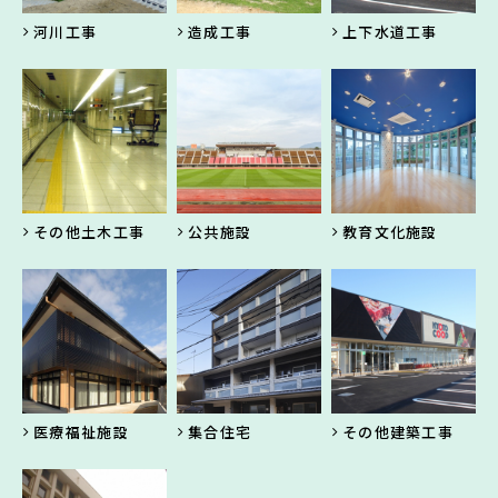
河川工事
造成工事
上下水道工事
その他土木工事
公共施設
教育文化施設
医療福祉施設
集合住宅
その他建築工事