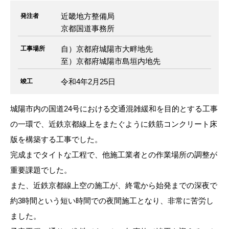
近畿地方整備局
発注者
京都国道事務所
自）京都府城陽市大畔地先
工事場所
至）京都府城陽市島垣内地先
令和4年2月25日
竣工
城陽市内の国道24号における交通混雑緩和を目的とする工事
の一環で、近鉄京都線上をまたぐように鉄筋コンクリート床
版を構築する工事でした。
完成までタイトな工程で、他施工業者との作業場所の調整が
重要課題でした。
また、近鉄京都線上空の施工が、終電から始発までの深夜で
約3時間という短い時間での夜間施工となり、非常に苦労し
ました。