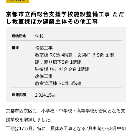
京都市立西総合支援学校施設整備工事 ただ
し教室棟ほか建築主体その他工事
学校
建物用途
増築工事
構造
教室棟 RC造 4階建，玄関ﾎﾟｰﾁ S造 １階
建，渡り廊下S造 1階建
駐輪場 ｱﾙﾐﾆｳﾑ合金造 1階建
改修工事
教室管理棟 RC造 3階建
2,014.15㎡
延床面積
京都市西京区に、小学校・中学校・高等学校が合同となる支
援学校を増築しました。
工期は17カ月。特に、夏休み工事となる7月中旬から8月中旬