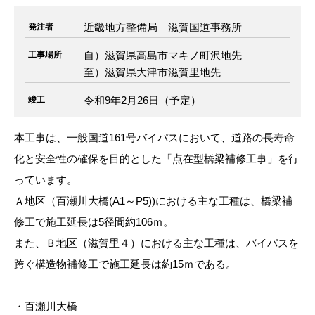
近畿地方整備局 滋賀国道事務所
発注者
自）滋賀県高島市マキノ町沢地先
工事場所
至）滋賀県大津市滋賀里地先
令和9年2月26日（予定）
竣工
本工事は、一般国道161号バイパスにおいて、道路の長寿命
化と安全性の確保を目的とした「点在型橋梁補修工事」を行
っています。
Ａ地区（百瀬川大橋(A1～P5))における主な工種は、橋梁補
修工で施工延長は5径間約106ｍ。
また、Ｂ地区（滋賀里４）における主な工種は、バイパスを
跨ぐ構造物補修工で施工延長は約15ｍである。
・百瀬川大橋