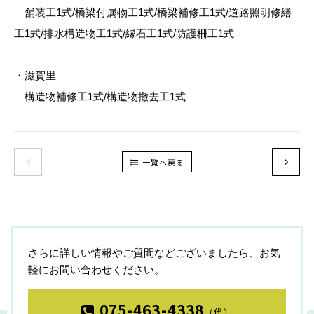
舗装工1式/橋梁付属物工1式/橋梁補修工1式/道路照明修繕
工1式/排水構造物工1式/縁石工1式/防護柵工1式
・滋賀里
構造物補修工1式/構造物撤去工1式
一覧へ戻る
さらに詳しい情報やご質問などございましたら、お気
軽にお問い合わせください。
075-463-4338
（代）